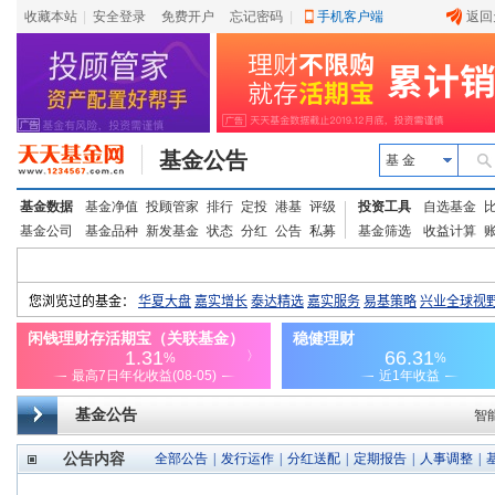
收藏本站
|
安全登录
|
免费开户
忘记密码
|
手机客户端
返回
基金公告
基 金
基金数据
基金净值
投顾管家
排行
定投
港基
评级
投资工具
自选基金
基金公司
基金品种
新发基金
状态
分红
公告
私募
基金筛选
收益计算
基金公告
智
公告内容
全部公告
|
发行运作
|
分红送配
|
定期报告
|
人事调整
|