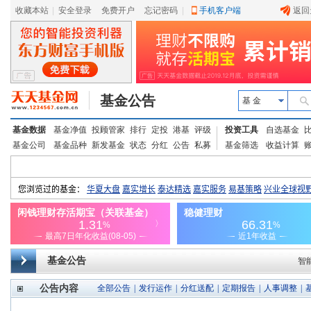
收藏本站
|
安全登录
|
免费开户
忘记密码
|
手机客户端
返回
基金公告
基 金
基金数据
基金净值
投顾管家
排行
定投
港基
评级
投资工具
自选基金
基金公司
基金品种
新发基金
状态
分红
公告
私募
基金筛选
收益计算
基金公告
智
公告内容
全部公告
|
发行运作
|
分红送配
|
定期报告
|
人事调整
|