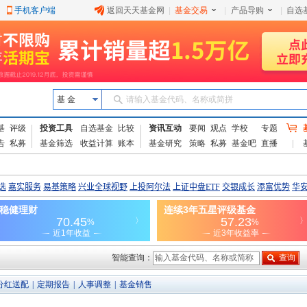
手机客户端
返回天天基金网
|
基金交易
|
产品导购
|
自选
基 金
请输入基金代码、名称或简拼
基
评级
投资工具
自选基金
比较
资讯互动
要闻
观点
学校
专题
告
私募
基金筛选
收益计算
账本
基金研究
策略
私募
基金吧
直播
智能查询：
分红送配
|
定期报告
|
人事调整
|
基金销售