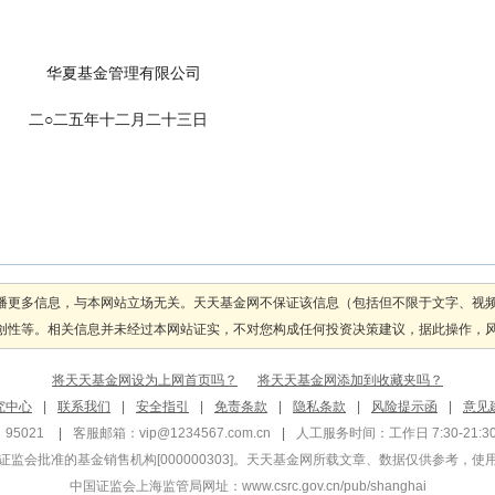
                                                华夏基金管理有限公司
                                            二○二五年十二月二十三日
播更多信息，与本网站立场无关。天天基金网不保证该信息（包括但不限于文字、视
性等。相关信息并未经过本网站证实，不对您构成任何投资决策建议，据此操作，风险自
将天天基金网设为上网首页吗？
将天天基金网添加到收藏夹吗？
究中心
|
联系我们
|
安全指引
|
免责条款
|
隐私条款
|
风险提示函
|
意见
95021
|
客服邮箱：
vip@1234567.com.cn
|
人工服务时间：工作日 7:30-21:30 
监会批准的基金销售机构[000000303]
。天天基金网所载文章、数据仅供参考，使
中国证监会上海监管局网址：
www.csrc.gov.cn/pub/shanghai