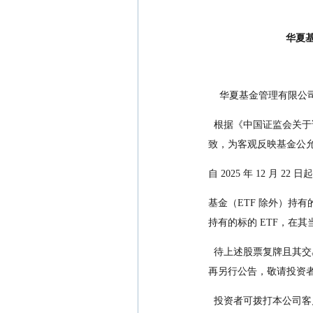
华夏
    华夏基金管理
  根据《中国证监会关于证券投资基金估值业务的指导意见》（证监会公告[2017]13 号）的要求，经与基金托管人协商一
致，为客观反映基金公
自 2025 年 12 月
基金（ETF 除外）持有
持有的标的 ETF，在
  待上述股票复牌且其交易体现活跃市场交易特征后，本公司旗下基金将恢复采用当日收盘价格对其进行估值，届时将不
再另行公告，敬请投资
  投资者可拨打本公司客户