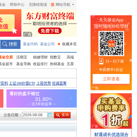
基金
|
帮助中心
无障碍阅读
|
网站导航
|
基金代码
基金公司
★
收藏本页
基金交易
活期宝
稳健理财
指数宝
高端
基金超市
基金导购
收益排行
热销基金
五星
公告日期：