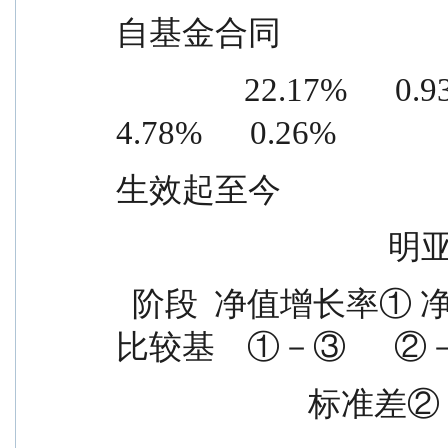
自基金合同
                22.17%      0.93%    17.39%      0.67%      
4.78%      0.26%
生效起至今
           
  阶段  净值增长率① 净值增长率  业绩比较基  业绩
比较基    ①－③      
           