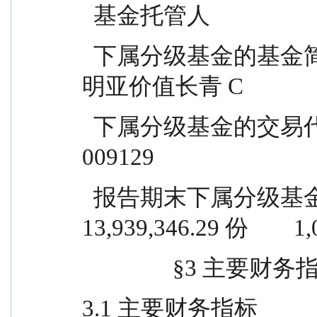
  基金托管人           
  下属分级基金的基金简称                明亚价值长青 A          
明亚价值长青 C
  下属分级基金的交易代码                  009128                  
009129
  报告期末下属分级基金的份额总额      
13,939,346.29 份        
             
3.1 主要财务指标