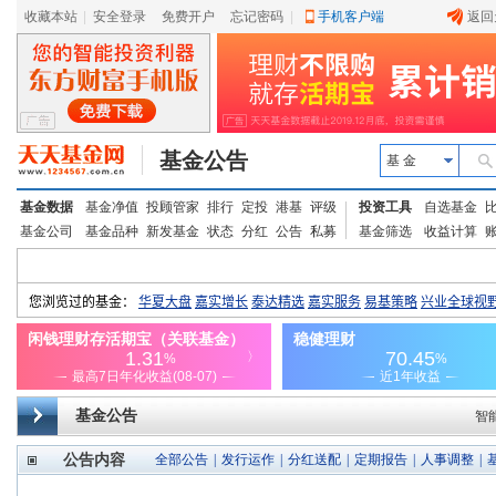
收藏本站
|
安全登录
|
免费开户
忘记密码
|
手机客户端
返回
基金公告
基 金
基金数据
基金净值
投顾管家
排行
定投
港基
评级
投资工具
自选基金
基金公司
基金品种
新发基金
状态
分红
公告
私募
基金筛选
收益计算
基金公告
智
公告内容
全部公告
|
发行运作
|
分红送配
|
定期报告
|
人事调整
|