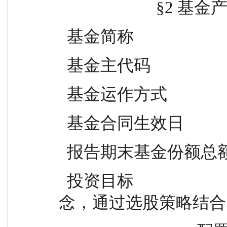
                   
  基金简称               
  基金主代码                 
  基金运作方式           
  基金合同生效日           
  报告期末基金份额总额      
  投资目标                        本基金秉承价值投资的理
念，通过选股策略结合