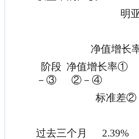
          
               
  阶段  净值增长率①                        准收益率标    ①
－③      ②－④
               
过去三个月      2.39%      0.9