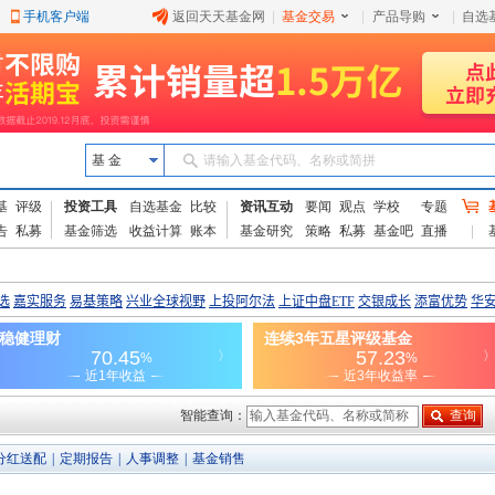
手机客户端
返回天天基金网
|
基金交易
|
产品导购
|
自选
基 金
请输入基金代码、名称或简拼
基
评级
投资工具
自选基金
比较
资讯互动
要闻
观点
学校
专题
告
私募
基金筛选
收益计算
账本
基金研究
策略
私募
基金吧
直播
智能查询：
分红送配
|
定期报告
|
人事调整
|
基金销售