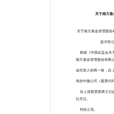
关于南方基
 关于南方基金管理股
                      
    根据《中国证监会关于证券投资基金估值业务的指导意见》（中国证券监督管理委员会公告[2017]13 号）的有关规定，
南方基金管理股份有限
金托管人协商一致，自 20
有的中微公司（股票代码 
    自上述股票复牌之日起且其交易体现了活跃市场交易特征后，按市场价格进行估值，届时不再另行公告，敬请投资者予
以关注。
    特此公告。　　