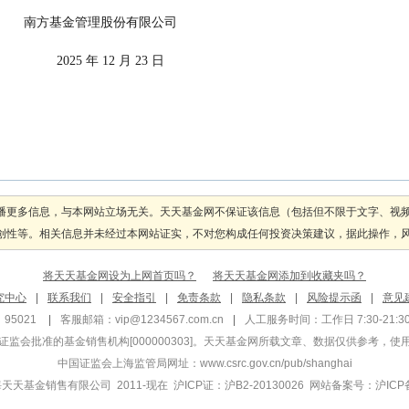
                                            南方基金管理股份有限公司
                     2025 年 12 月 23 日
播更多信息，与本网站立场无关。天天基金网不保证该信息（包括但不限于文字、视
性等。相关信息并未经过本网站证实，不对您构成任何投资决策建议，据此操作，风险自
将天天基金网设为上网首页吗？
将天天基金网添加到收藏夹吗？
究中心
|
联系我们
|
安全指引
|
免责条款
|
隐私条款
|
风险提示函
|
意见
95021
|
客服邮箱：
vip@1234567.com.cn
|
人工服务时间：工作日 7:30-21:30 
监会批准的基金销售机构[000000303]
。天天基金网所载文章、数据仅供参考，使
中国证监会上海监管局网址：
www.csrc.gov.cn/pub/shanghai
 上海天天基金销售有限公司 2011-现在 沪ICP证：沪B2-20130026
网站备案号：沪ICP备1