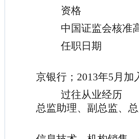
          资格
          中国证
          任职日期           
                                              1998年至201
京银行；2013年5月
          过往从业经历                      限公司，先后担任
总监助理、副总监、总监
                                              信息官。任
信息技术、机构销售、