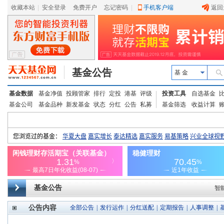
收藏本站
|
安全登录
|
免费开户
忘记密码
|
手机客户端
返回
基金公告
基 金
基金数据
基金净值
投顾管家
排行
定投
港基
评级
投资工具
自选基金
基金公司
基金品种
新发基金
状态
分红
公告
私募
基金筛选
收益计算
基金公告
智
公告内容
全部公告
|
发行运作
|
分红送配
|
定期报告
|
人事调整
|