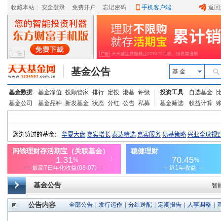
收藏本站
|
安全登录
|
免费开户
忘记密码
|
手机客户端
返回
基金公告
基 金
基金数据
基金净值
投顾管家
排行
定投
港基
评级
投资工具
自选基金
基金公司
基金品种
新发基金
状态
分红
公告
私募
基金筛选
收益计算
基金公告
智
公告内容
全部公告
|
发行运作
|
分红送配
|
定期报告
|
人事调整
|