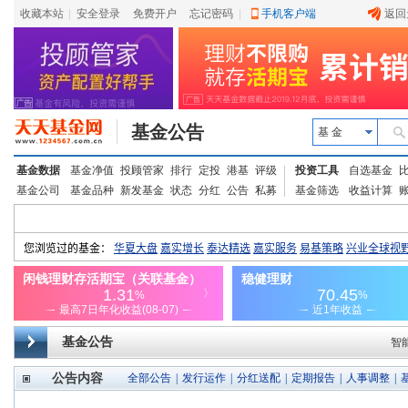
收藏本站
|
安全登录
|
免费开户
忘记密码
|
手机客户端
返回
基金公告
基 金
基金数据
基金净值
投顾管家
排行
定投
港基
评级
投资工具
自选基金
基金公司
基金品种
新发基金
状态
分红
公告
私募
基金筛选
收益计算
基金公告
智
公告内容
全部公告
|
发行运作
|
分红送配
|
定期报告
|
人事调整
|