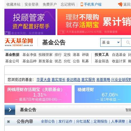
收藏本站
|
安全登录
|
免费开户
忘记密码
|
手机客户端
返回
基金公告
基 金
基金数据
基金净值
投顾管家
排行
定投
港基
评级
投资工具
自选基金
基金公司
基金品种
新发基金
状态
分红
公告
私募
基金筛选
收益计算
基金公告
智
公告内容
全部公告
|
发行运作
|
分红送配
|
定期报告
|
人事调整
|