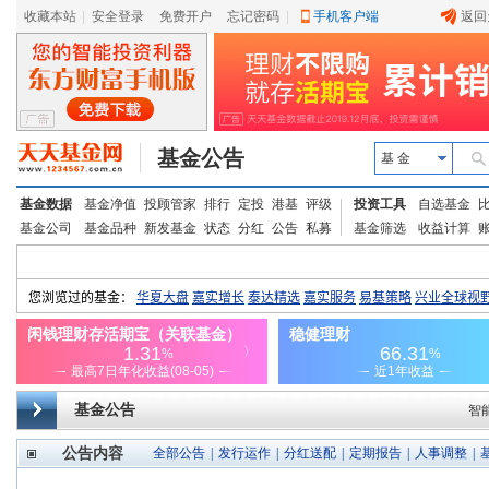
收藏本站
|
安全登录
|
免费开户
忘记密码
|
手机客户端
返回
基金公告
基 金
基金数据
基金净值
投顾管家
排行
定投
港基
评级
投资工具
自选基金
基金公司
基金品种
新发基金
状态
分红
公告
私募
基金筛选
收益计算
基金公告
智
公告内容
全部公告
|
发行运作
|
分红送配
|
定期报告
|
人事调整
|