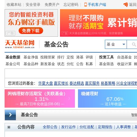
收藏本站
|
安全登录
|
免费开户
忘记密码
|
手机客户端
返回
基金公告
基 金
基金数据
基金净值
投顾管家
排行
定投
港基
评级
投资工具
自选基金
基金公司
基金品种
新发基金
状态
分红
公告
私募
基金筛选
收益计算
基金公告
智
公告内容
全部公告
|
发行运作
|
分红送配
|
定期报告
|
人事调整
|