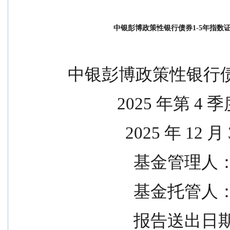
中银彭博政策性银行债券1-5年指数证
  中银彭博政策性银行
              2025 年
                2025 年 
            
            
           