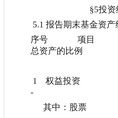
                
 5.1 报告期末基金资
序号              项目        
总资产的比例
 1    权益投资                                                -                    
-
      其中：股票                                              -                    