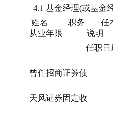
  4.1 基金经理(或基
 姓名          职务        任本基金的基金经理期限    证券
从业年限            说明
              
                                            
曾任招商证券债
                                            
天风证券固定收
                                            