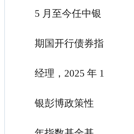
                                              
5 月至今任中银
                                              
期国开行债券指
                                            
经理，2025 年 1
                                            
银彭博政策性
                                              
年指数基金基