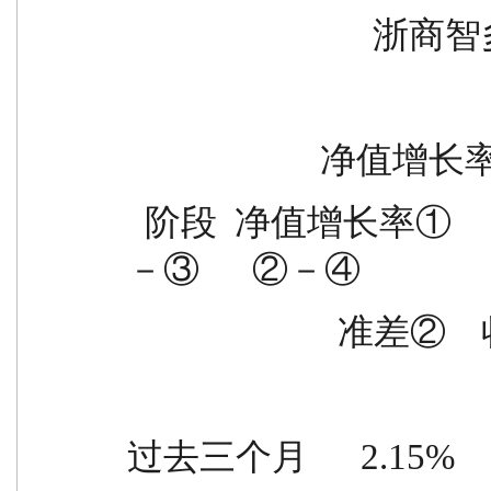
          
             
  阶段  净值增长率①                        收益率标准差  ①
－③      ②－④
                  
过去三个月      2.15%      0.2