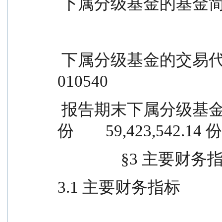
 下属分级基金的基金
 下属分级基金的交易代码                    010539                  
010540
 报告期末下属分级基金的份额总额      11,604,553.54 
份        59,423,542.14 份
             
3.1 主要财务指标
                                             