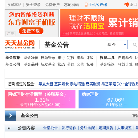
收藏本站
|
安全登录
|
免费开户
忘记密码
|
手机客户端
返回
基金公告
基 金
基金数据
基金净值
投顾管家
排行
定投
港基
评级
投资工具
自选基金
基金公司
基金品种
新发基金
状态
分红
公告
私募
基金筛选
收益计算
基金公告
智
公告内容
全部公告
|
发行运作
|
分红送配
|
定期报告
|
人事调整
|