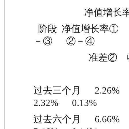
             
  阶段  净值增长率①                        收益率标准差  ①
－③      ②－④
                  
过去三个月      2.26%      0.2
2.32%      0.13%
过去六个月      6.66%      0.27