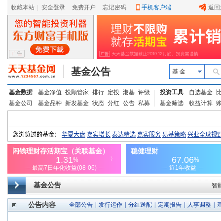
收藏本站
|
安全登录
|
免费开户
忘记密码
|
手机客户端
返回
基金公告
基 金
基金数据
基金净值
投顾管家
排行
定投
港基
评级
投资工具
自选基金
基金公司
基金品种
新发基金
状态
分红
公告
私募
基金筛选
收益计算
基金公告
智
公告内容
全部公告
|
发行运作
|
分红送配
|
定期报告
|
人事调整
|