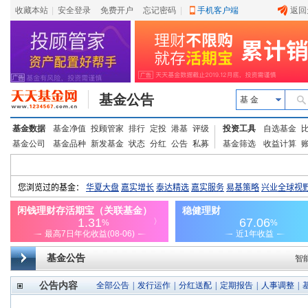
收藏本站
|
安全登录
|
免费开户
忘记密码
|
手机客户端
返回
基金公告
基 金
基金数据
基金净值
投顾管家
排行
定投
港基
评级
投资工具
自选基金
基金公司
基金品种
新发基金
状态
分红
公告
私募
基金筛选
收益计算
基金公告
智
公告内容
全部公告
|
发行运作
|
分红送配
|
定期报告
|
人事调整
|