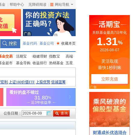
基金
|
帮助中心
无障碍阅读
|
网站导航
|
基金代码
基金公司
★
收藏本页
基金交易
活期宝
稳健理财
指数宝
高端
基金超市
基金导购
收益排行
热销基金
五星
公告日期：