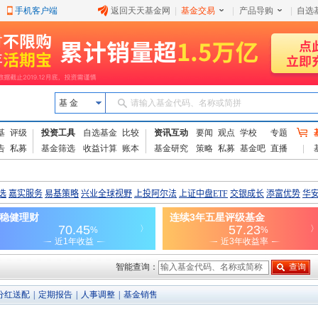
手机客户端
返回天天基金网
|
基金交易
|
产品导购
|
自选
基 金
请输入基金代码、名称或简拼
基
评级
投资工具
自选基金
比较
资讯互动
要闻
观点
学校
专题
告
私募
基金筛选
收益计算
账本
基金研究
策略
私募
基金吧
直播
智能查询：
分红送配
|
定期报告
|
人事调整
|
基金销售