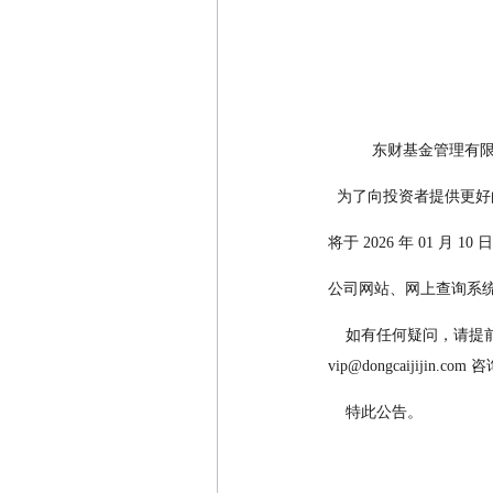
          东
  为了向投资者提供更
将于 2026 年 01 月 10 
公司网站、网上查询系
    如有任何疑问，请提前拨打公司客户服务热线：400-9210-107（免长途话费）或发送邮件至客户服务邮箱：
vip@dongcaijijin.c
    特此公告。