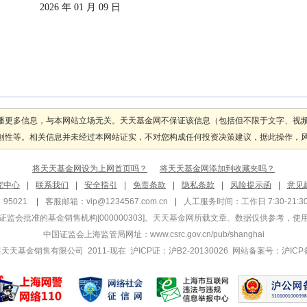
                                                    2026 年 01 月 09 日
播更多信息，与本网站立场无关。天天基金网不保证该信息（包括但不限于文字、视
性等。相关信息并未经过本网站证实，不对您构成任何投资决策建议，据此操作，风险自
将天天基金网设为上网首页吗？
将天天基金网添加到收藏夹吗？
究中心
|
联系我们
|
安全指引
|
免责条款
|
隐私条款
|
风险提示函
|
意见
95021
|
客服邮箱：
vip@1234567.com.cn
|
人工服务时间：工作日 7:30-21:30 
监会批准的基金销售机构[000000303]
。天天基金网所载文章、数据仅供参考，使
中国证监会上海监管局网址：
www.csrc.gov.cn/pub/shanghai
 上海天天基金销售有限公司 2011-现在 沪ICP证：沪B2-20130026
网站备案号：沪ICP备1