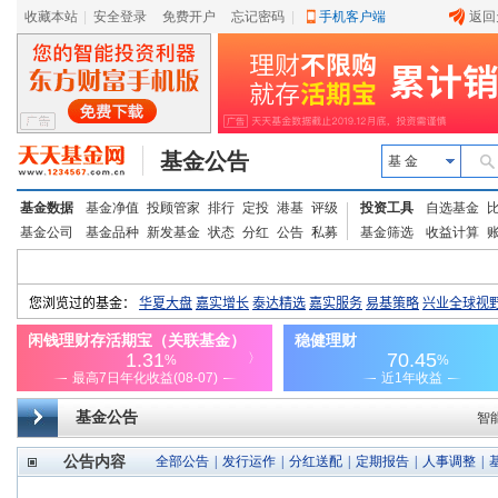
收藏本站
|
安全登录
|
免费开户
忘记密码
|
手机客户端
返回
基金公告
基 金
基金数据
基金净值
投顾管家
排行
定投
港基
评级
投资工具
自选基金
基金公司
基金品种
新发基金
状态
分红
公告
私募
基金筛选
收益计算
基金公告
智
公告内容
全部公告
|
发行运作
|
分红送配
|
定期报告
|
人事调整
|