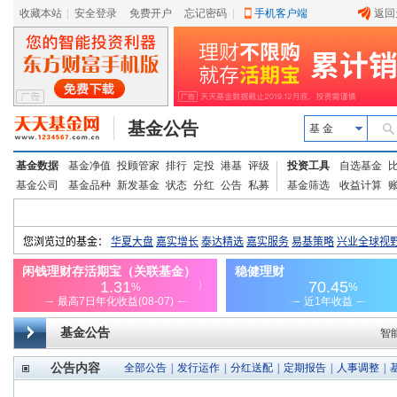
收藏本站
|
安全登录
|
免费开户
忘记密码
|
手机客户端
返回
基金公告
基 金
基金数据
基金净值
投顾管家
排行
定投
港基
评级
投资工具
自选基金
基金公司
基金品种
新发基金
状态
分红
公告
私募
基金筛选
收益计算
基金公告
智
公告内容
全部公告
|
发行运作
|
分红送配
|
定期报告
|
人事调整
|