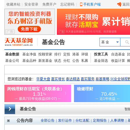
收藏本站
|
安全登录
|
免费开户
忘记密码
|
手机客户端
返回
基金公告
基 金
基金数据
基金净值
投顾管家
排行
定投
港基
评级
投资工具
自选基金
基金公司
基金品种
新发基金
状态
分红
公告
私募
基金筛选
收益计算
基金公告
智
公告内容
全部公告
|
发行运作
|
分红送配
|
定期报告
|
人事调整
|