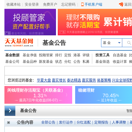
收藏本站
|
安全登录
|
免费开户
忘记密码
|
手机客户端
返回
基金公告
基 金
基金数据
基金净值
投顾管家
排行
定投
港基
评级
投资工具
自选基金
基金公司
基金品种
新发基金
状态
分红
公告
私募
基金筛选
收益计算
基金公告
智
公告内容
全部公告
|
发行运作
|
分红送配
|
定期报告
|
人事调整
|