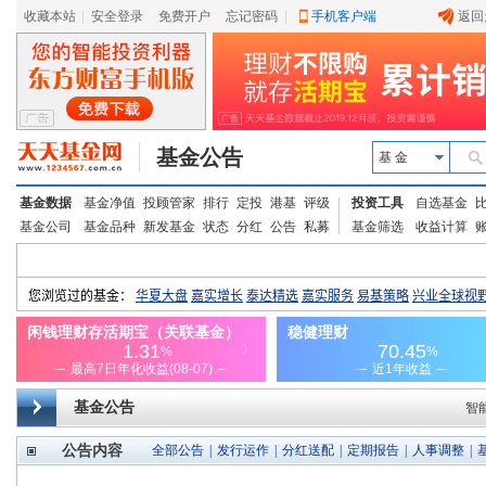
收藏本站
|
安全登录
|
免费开户
忘记密码
|
手机客户端
返回
基金公告
基 金
基金数据
基金净值
投顾管家
排行
定投
港基
评级
投资工具
自选基金
基金公司
基金品种
新发基金
状态
分红
公告
私募
基金筛选
收益计算
基金公告
智
公告内容
全部公告
|
发行运作
|
分红送配
|
定期报告
|
人事调整
|