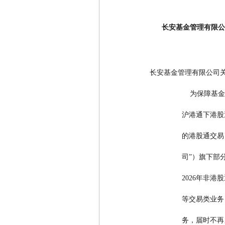
长安基金管理有限公
长安基金管理有限公司关
        
         
         
         
         
         
               