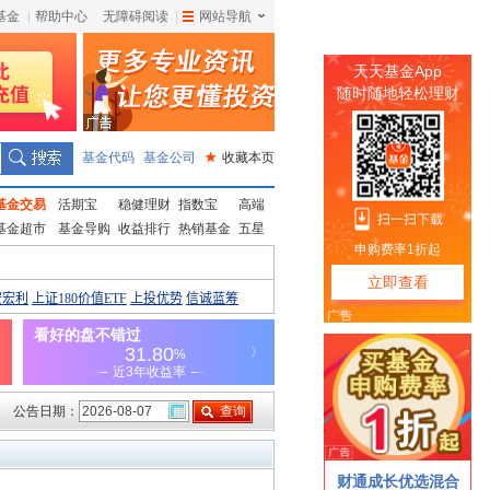
基金
|
帮助中心
无障碍阅读
|
网站导航
|
基金代码
基金公司
★
收藏本页
基金交易
活期宝
稳健理财
指数宝
高端
基金超市
基金导购
收益排行
热销基金
五星
公告日期：