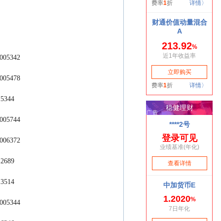
C：005342
C：005478
015344
C：005744
C：006372
012689
013514
C：005344