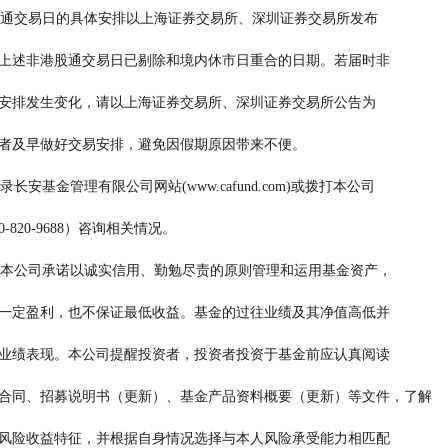
            关于非港股通交易日的具体安排以上海证券交易所、深圳证券交易所发布
       的通知为准，上述非港股通交易日已剔除和境内休市日重合的日期。若届时非
       港股通交易日安排发生变化，请以上海证券交易所、深圳证券交易所公告为
       准。敬请投资者及早做好交易安排，避免因假期原因带来不便。
           投资者可登录长安基金管理有限公司网站(www.cafund.com)或拨打本公司
   客服热线（400-820-9688）咨询相关情况。
            风险提示：本公司承诺以诚实信用、勤勉尽责的原则管理和运用基金资产，
       但不保证基金一定盈利，也不保证最低收益。基金的过往业绩及其净值高低并
       不预示其未来业绩表现。本公司提醒投资者，投资者投资于基金前应认真阅读
        该基金的基金合同、招募说明书（更新）、基金产品资料概要（更新）等文件，了解
       所投资基金的风险收益特征，并根据自身情况选择与本人风险承受能力相匹配