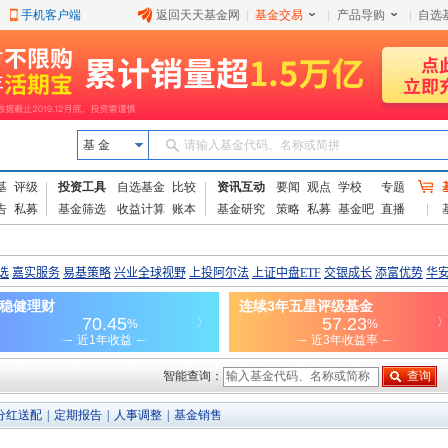
手机客户端
返回天天基金网
|
基金交易
|
产品导购
|
自选
基 金
请输入基金代码、名称或简拼
基
评级
投资工具
自选基金
比较
资讯互动
要闻
观点
学校
专题
告
私募
基金筛选
收益计算
账本
基金研究
策略
私募
基金吧
直播
智能查询：
分红送配
|
定期报告
|
人事调整
|
基金销售