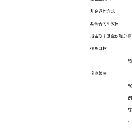
  基金运作方式           
  基金合同生效日            
  报告期末基金份额总额       
  投资目标         
   
  投资策略         
  
  
   
     