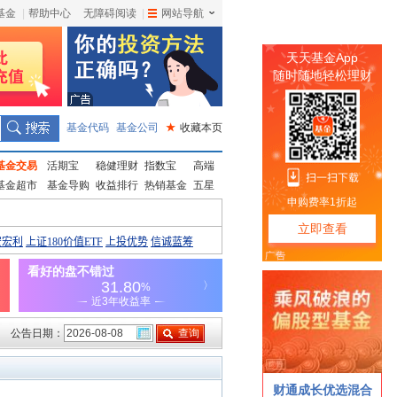
基金
|
帮助中心
无障碍阅读
|
网站导航
|
基金代码
基金公司
★
收藏本页
基金交易
活期宝
稳健理财
指数宝
高端
基金超市
基金导购
收益排行
热销基金
五星
公告日期：