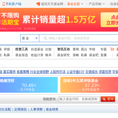
手机客户端
返回天天基金网
|
基金交易
|
产品导购
|
自选
基 金
请输入基金代码、名称或简拼
基
评级
投资工具
自选基金
比较
资讯互动
要闻
观点
学校
专题
告
私募
基金筛选
收益计算
账本
基金研究
策略
私募
基金吧
直播
智能查询：
分红送配
|
定期报告
|
人事调整
|
基金销售