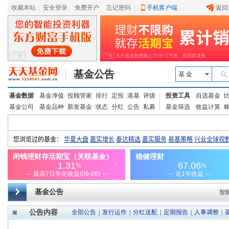
收藏本站
|
安全登录
|
免费开户
忘记密码
|
手机客户端
返回
基金公告
基 金
基金数据
基金净值
投顾管家
排行
定投
港基
评级
投资工具
自选基金
基金公司
基金品种
新发基金
状态
分红
公告
私募
基金筛选
收益计算
基金公告
智
公告内容
全部公告
|
发行运作
|
分红送配
|
定期报告
|
人事调整
|