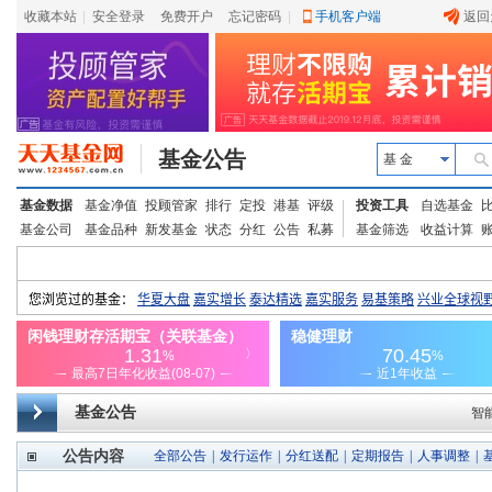
收藏本站
|
安全登录
|
免费开户
忘记密码
|
手机客户端
返回
基金公告
基 金
基金数据
基金净值
投顾管家
排行
定投
港基
评级
投资工具
自选基金
基金公司
基金品种
新发基金
状态
分红
公告
私募
基金筛选
收益计算
基金公告
智
公告内容
全部公告
|
发行运作
|
分红送配
|
定期报告
|
人事调整
|