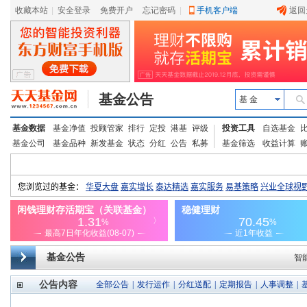
收藏本站
|
安全登录
|
免费开户
忘记密码
|
手机客户端
返回
基金公告
基 金
基金数据
基金净值
投顾管家
排行
定投
港基
评级
投资工具
自选基金
基金公司
基金品种
新发基金
状态
分红
公告
私募
基金筛选
收益计算
基金公告
智
公告内容
全部公告
|
发行运作
|
分红送配
|
定期报告
|
人事调整
|