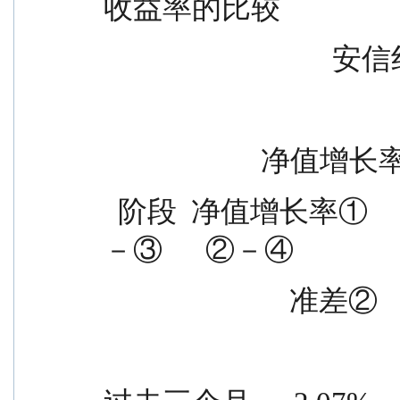
收益率的比较
          
             
  阶段  净值增长率①                        收益率标准差  ①
－③      ②－④
                 