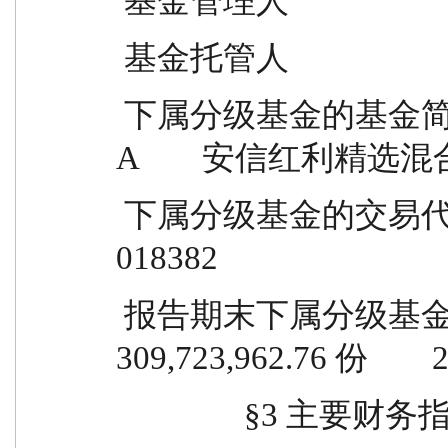
 基金管理人           
 基金托管人            
 下属分级基金的基金简称            安信红利精选混合 
A        安信红利精选混
 下属分级基金的交易代码                  018381                  
018382
 报告期末下属分级基金的份额总额      
309,723,962.76 份       
             