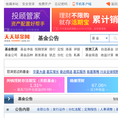
收藏本站
|
安全登录
|
免费开户
忘记密码
|
手机客户端
返回
基金公告
基 金
基金数据
基金净值
投顾管家
排行
定投
港基
评级
投资工具
自选基金
基金公司
基金品种
新发基金
状态
分红
公告
私募
基金筛选
收益计算
基金公告
智
公告内容
全部公告
|
发行运作
|
分红送配
|
定期报告
|
人事调整
|