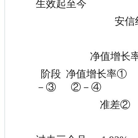
生效起至今
          
             
  阶段  净值增长率①                        收益率标准差  ①
－③      ②－④
                 