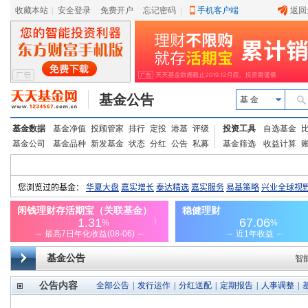
收藏本站
|
安全登录
|
免费开户
忘记密码
|
手机客户端
返回
基金公告
基 金
基金数据
基金净值
投顾管家
排行
定投
港基
评级
投资工具
自选基金
基金公司
基金品种
新发基金
状态
分红
公告
私募
基金筛选
收益计算
基金公告
智
公告内容
全部公告
|
发行运作
|
分红送配
|
定期报告
|
人事调整
|