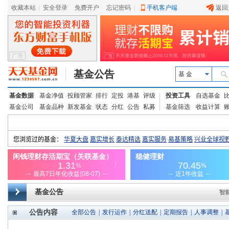
收藏本站
|
安全登录
|
免费开户
忘记密码
|
手机客户端
返回
基金公告
基 金
基金数据
基金净值
投顾管家
排行
定投
港基
评级
投资工具
自选基金
基金公司
基金品种
新发基金
状态
分红
公告
私募
基金筛选
收益计算
基金公告
智
公告内容
全部公告
|
发行运作
|
分红送配
|
定期报告
|
人事调整
|