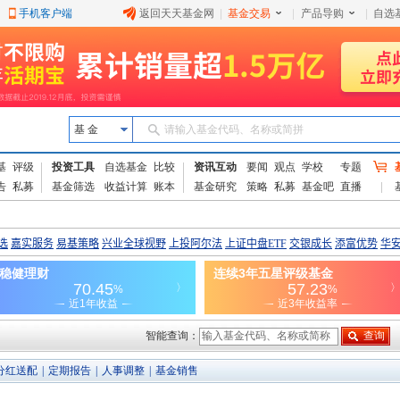
手机客户端
返回天天基金网
|
基金交易
|
产品导购
|
自选
基 金
请输入基金代码、名称或简拼
基
评级
投资工具
自选基金
比较
资讯互动
要闻
观点
学校
专题
告
私募
基金筛选
收益计算
账本
基金研究
策略
私募
基金吧
直播
智能查询：
分红送配
|
定期报告
|
人事调整
|
基金销售