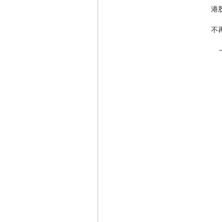
  
        
  