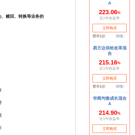
购)、赎回、转换等业务的
有
持
境
非