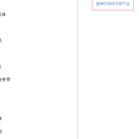
，具体
易
及
换等业务带
净
招