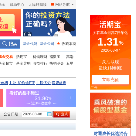
基金
|
帮助中心
无障碍阅读
|
网站导航
|
基金代码
基金公司
★
收藏本页
基金交易
活期宝
稳健理财
指数宝
高端
基金超市
基金导购
收益排行
热销基金
五星
公告日期：