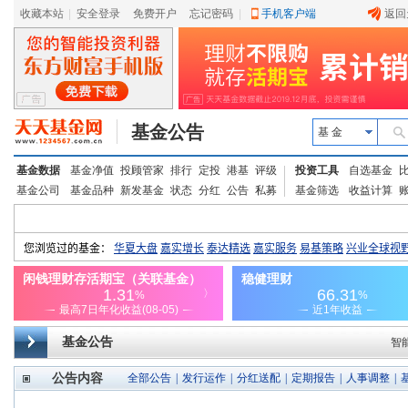
收藏本站
|
安全登录
|
免费开户
忘记密码
|
手机客户端
返回
基金公告
基 金
基金数据
基金净值
投顾管家
排行
定投
港基
评级
投资工具
自选基金
基金公司
基金品种
新发基金
状态
分红
公告
私募
基金筛选
收益计算
基金公告
智
公告内容
全部公告
|
发行运作
|
分红送配
|
定期报告
|
人事调整
|