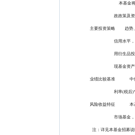
       
        
主要投资策略      
        
        
              
业绩比较基准        
                    利
风险收益特征       
          
  注：详见本基金招募