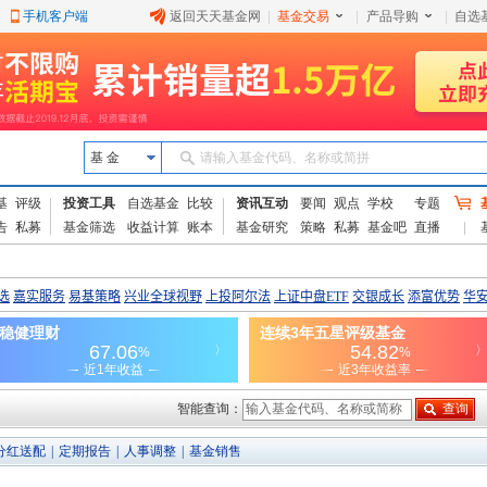
手机客户端
返回天天基金网
|
基金交易
|
产品导购
|
自选
基 金
请输入基金代码、名称或简拼
基
评级
投资工具
自选基金
比较
资讯互动
要闻
观点
学校
专题
告
私募
基金筛选
收益计算
账本
基金研究
策略
私募
基金吧
直播
智能查询：
分红送配
|
定期报告
|
人事调整
|
基金销售