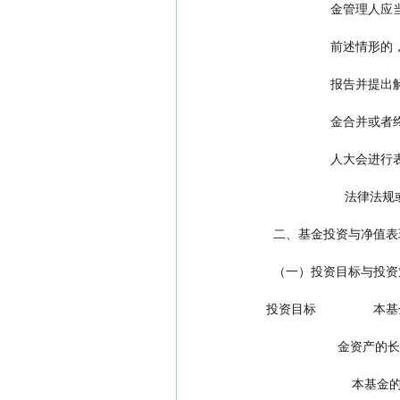
         
         
         
         
                  
         
  二、基金投资与净值
  （一）投资目标与投
投资目标          
              
       