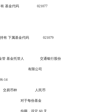
金代码                  021077
下属基金代码              021079
管 基金托管人                交通银行股份
理有限公司                              有限公司
6-14
  交易币种                  人民币
                                                          对于每份基金
                                                          份额，设定 60 天