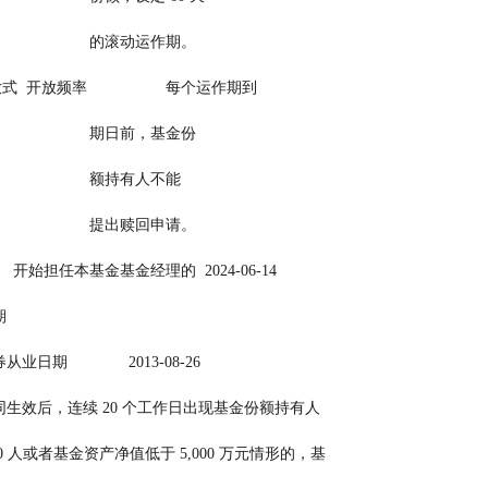
                                                          的滚动运作期。
  开放频率                  每个运作期到
                                                          期日前，基金份
                                                          额持有人不能
                                                          提出赎回申请。
      开始担任本基金基金经理的  2024-06-14
      日期
                          证券从业日期              2013-08-26
     基金合同生效后，连续 20 个工作日出现基金份额持有人
        数量不满 200 人或者基金资产净值低于 5,000 万元情形的，基