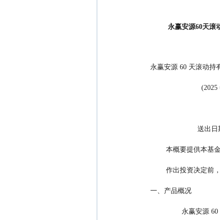
永赢安源60天滚
  永赢安源 60 天
               
             
          本
          作
  一、产品概况
                  永赢安源 60