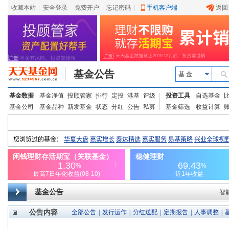
收藏本站
|
安全登录
|
免费开户
忘记密码
|
手机客户端
返回
基金公告
基 金
基金数据
基金净值
投顾管家
排行
定投
港基
评级
投资工具
自选基金
基金公司
基金品种
新发基金
状态
分红
公告
私募
基金筛选
收益计算
基金公告
智
公告内容
全部公告
|
发行运作
|
分红送配
|
定期报告
|
人事调整
|