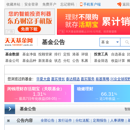
收藏本站
|
安全登录
|
免费开户
忘记密码
|
手机客户端
返回
基金公告
基 金
基金数据
基金净值
投顾管家
排行
定投
港基
评级
投资工具
自选基金
基金公司
基金品种
新发基金
状态
分红
公告
私募
基金筛选
收益计算
基金公告
智
公告内容
全部公告
|
发行运作
|
分红送配
|
定期报告
|
人事调整
|