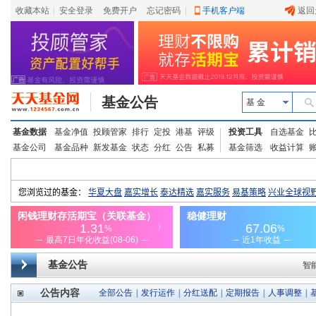
收藏本站
|
安全登录
|
免费开户
忘记密码
|
手机客户端
返回
基金公告
基 金
基金数据
基金净值
投顾管家
排行
定投
港基
评级
投资工具
自选基金
基金公司
基金品种
新发基金
状态
分红
公告
私募
基金筛选
收益计算
基金公告
智
公告内容
全部公告
|
发行运作
|
分红送配
|
定期报告
|
人事调整
|