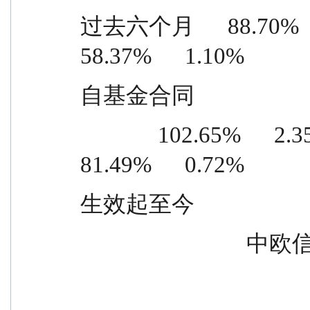
过去六个月      88.70%      2.
58.37%      1.10%
自基金合同
              102.65%      2.35%      21.16%      1.63%      
81.49%      0.72%
生效起至今
          