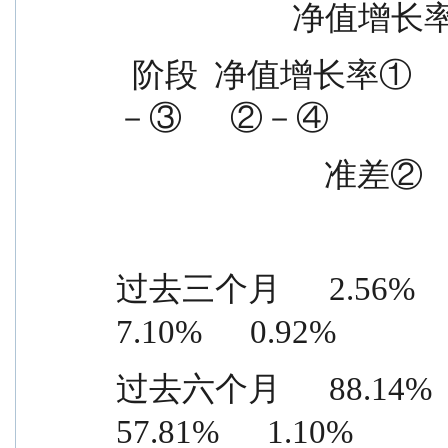
             
  阶段  净值增长率①                        收益率标准差  ①
－③      ②－④
                 
过去三个月      2.56%      2.57
7.10%      0.92%
过去六个月      88.14%      2.
57.81%      1.10%