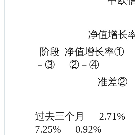
          
             
  阶段  净值增长率①                        收益率标准差  ①
－③      ②－④
                 
过去三个月      2.71%      2.57
7.25%      0.92%