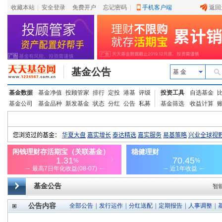
收藏本站
|
安全登录
|
免费开户
忘记密码
|
手机客户端
返回
基金公告
基 金
基金数据
基金净值
投顾管家
排行
定投
港基
评级
投资工具
自选基金
基金公司
基金品种
新发基金
状态
分红
公告
私募
基金筛选
收益计算
基金公告
智
公告内容
全部公告
|
发行运作
|
分红送配
|
定期报告
|
人事调整
|