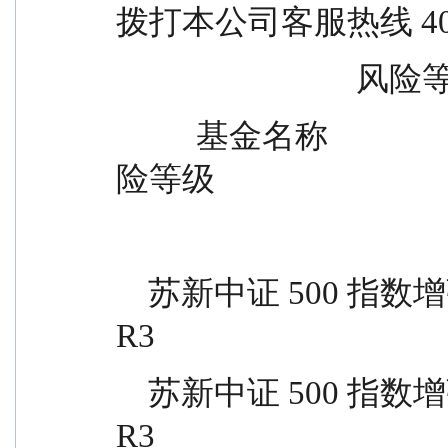
拨打本公司客服热线 400
            
          基金名称                基金代码        风险等级    风
险等级
    苏新中证 500 指数增强 A            022790            R4          
R3
    苏新中证 500 指数增强 C            022791            R4          
R3