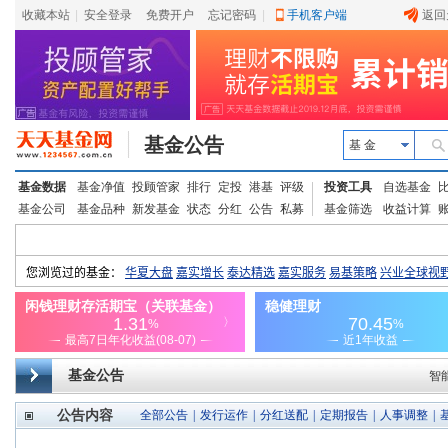
收藏本站
|
安全登录
|
免费开户
忘记密码
|
手机客户端
返回
基金公告
基 金
基金数据
基金净值
投顾管家
排行
定投
港基
评级
投资工具
自选基金
基金公司
基金品种
新发基金
状态
分红
公告
私募
基金筛选
收益计算
基金公告
智
公告内容
全部公告
|
发行运作
|
分红送配
|
定期报告
|
人事调整
|