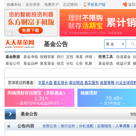
收藏本站
|
安全登录
|
免费开户
忘记密码
|
手机客户端
返回
基金公告
基 金
基金数据
基金净值
投顾管家
排行
定投
港基
评级
投资工具
自选基金
基金公司
基金品种
新发基金
状态
分红
公告
私募
基金筛选
收益计算
基金公告
智
公告内容
全部公告
|
发行运作
|
分红送配
|
定期报告
|
人事调整
|