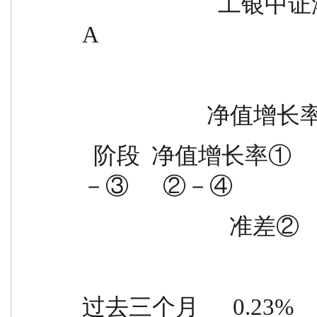
                        工银中证港股通高股息精选 ETF 联接 
A
             
  阶段  净值增长率①                        收益率标准差  ①
－③      ②－④
                 
过去三个月      0.23%      0.88