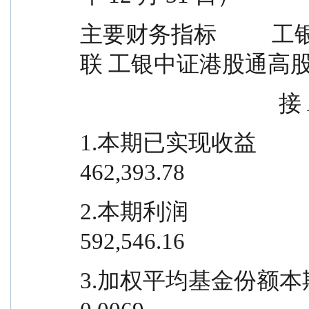
主要财务指标        
联 工银中证港股通高股息
        
1.本期已实现收益                        1
462,393.78
2.本期利润                                -
592,546.16
3.加权平均基金份额本期                      