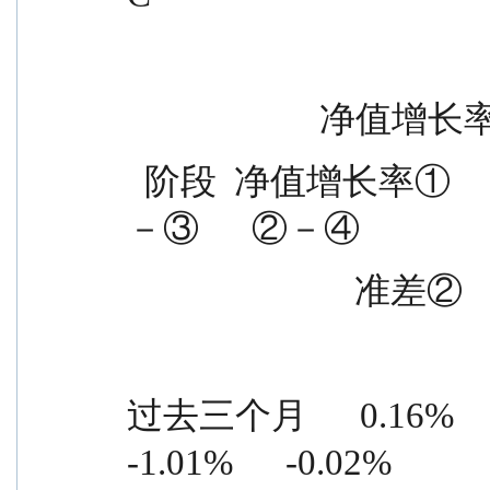
             
  阶段  净值增长率①                        收益率标准差  ①
－③      ②－④
                 
过去三个月      0.16%      0.88
-1.01%      -0.02%