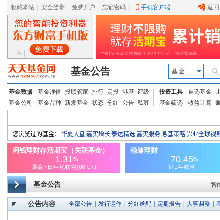
收藏本站
|
安全登录
|
免费开户
忘记密码
|
手机客户端
返回
基金公告
基 金
基金数据
基金净值
投顾管家
排行
定投
港基
评级
投资工具
自选基金
基金公司
基金品种
新发基金
状态
分红
公告
私募
基金筛选
收益计算
基金公告
智
公告内容
全部公告
|
发行运作
|
分红送配
|
定期报告
|
人事调整
|