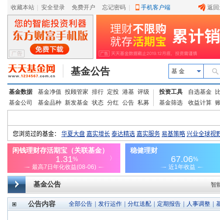
收藏本站
|
安全登录
|
免费开户
忘记密码
|
手机客户端
返回
基金公告
基 金
基金数据
基金净值
投顾管家
排行
定投
港基
评级
投资工具
自选基金
基金公司
基金品种
新发基金
状态
分红
公告
私募
基金筛选
收益计算
基金公告
智
公告内容
全部公告
|
发行运作
|
分红送配
|
定期报告
|
人事调整
|