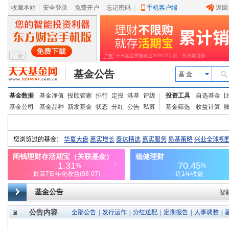
收藏本站
|
安全登录
|
免费开户
忘记密码
|
手机客户端
返回
基金公告
基 金
基金数据
基金净值
投顾管家
排行
定投
港基
评级
投资工具
自选基金
基金公司
基金品种
新发基金
状态
分红
公告
私募
基金筛选
收益计算
基金公告
智
公告内容
全部公告
|
发行运作
|
分红送配
|
定期报告
|
人事调整
|