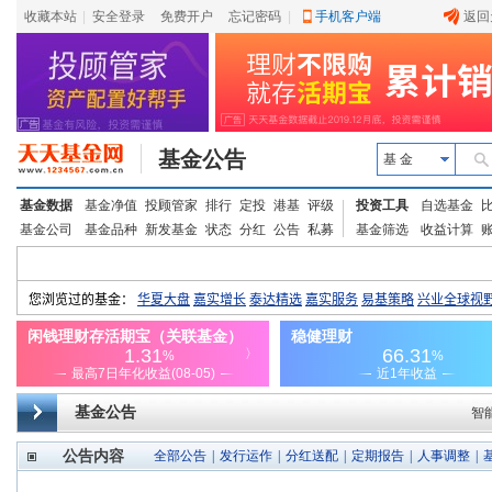
收藏本站
|
安全登录
|
免费开户
忘记密码
|
手机客户端
返回
基金公告
基 金
基金数据
基金净值
投顾管家
排行
定投
港基
评级
投资工具
自选基金
基金公司
基金品种
新发基金
状态
分红
公告
私募
基金筛选
收益计算
基金公告
智
公告内容
全部公告
|
发行运作
|
分红送配
|
定期报告
|
人事调整
|