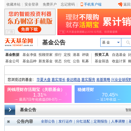
收藏本站
|
安全登录
|
免费开户
忘记密码
|
手机客户端
返回
基金公告
基 金
基金数据
基金净值
投顾管家
排行
定投
港基
评级
投资工具
自选基金
基金公司
基金品种
新发基金
状态
分红
公告
私募
基金筛选
收益计算
基金公告
智
公告内容
全部公告
|
发行运作
|
分红送配
|
定期报告
|
人事调整
|