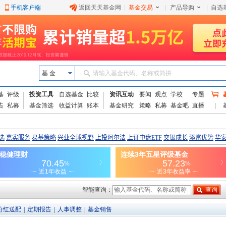
手机客户端
返回天天基金网
|
基金交易
|
产品导购
|
自选
基 金
请输入基金代码、名称或简拼
基
评级
投资工具
自选基金
比较
资讯互动
要闻
观点
学校
专题
告
私募
基金筛选
收益计算
账本
基金研究
策略
私募
基金吧
直播
智能查询：
分红送配
|
定期报告
|
人事调整
|
基金销售