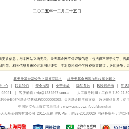
                                                                  二〇二五年十二月二十五日
播更多信息，与本网站立场无关。天天基金网不保证该信息（包括但不限于文字、视
性等。相关信息并未经过本网站证实，不对您构成任何投资决策建议，据此操作，风险自
将天天基金网设为上网首页吗？
将天天基金网添加到收藏夹吗？
究中心
|
联系我们
|
安全指引
|
免责条款
|
隐私条款
|
风险提示函
|
意见
95021
|
客服邮箱：
vip@1234567.com.cn
|
人工服务时间：工作日 7:30-21:30 
监会批准的基金销售机构[000000303]
。天天基金网所载文章、数据仅供参考，使
中国证监会上海监管局网址：
www.csrc.gov.cn/pub/shanghai
 上海天天基金销售有限公司 2011-现在 沪ICP证：沪B2-20130026
网站备案号：沪ICP备1