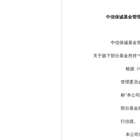
中信保诚基金管理
              
关于旗下部分基金所持“
     
       
       
       
                      行估值。
     