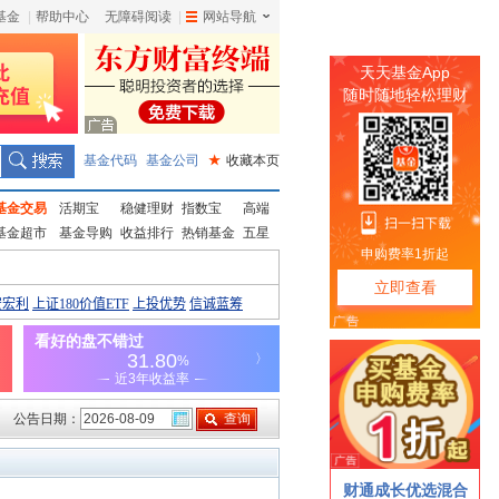
基金
|
帮助中心
无障碍阅读
|
网站导航
|
基金代码
基金公司
★
收藏本页
基金交易
活期宝
稳健理财
指数宝
高端
基金超市
基金导购
收益排行
热销基金
五星
公告日期：