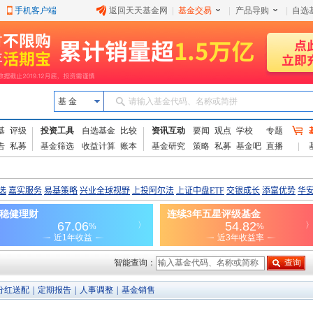
手机客户端
返回天天基金网
|
基金交易
|
产品导购
|
自选
基 金
请输入基金代码、名称或简拼
基
评级
投资工具
自选基金
比较
资讯互动
要闻
观点
学校
专题
告
私募
基金筛选
收益计算
账本
基金研究
策略
私募
基金吧
直播
智能查询：
分红送配
|
定期报告
|
人事调整
|
基金销售