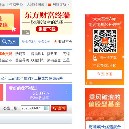
基金
|
帮助中心
无障碍阅读
|
网站导航
|
基金代码
基金公司
★
收藏本页
基金交易
活期宝
稳健理财
指数宝
高端
基金超市
基金导购
收益排行
热销基金
五星
公告日期：