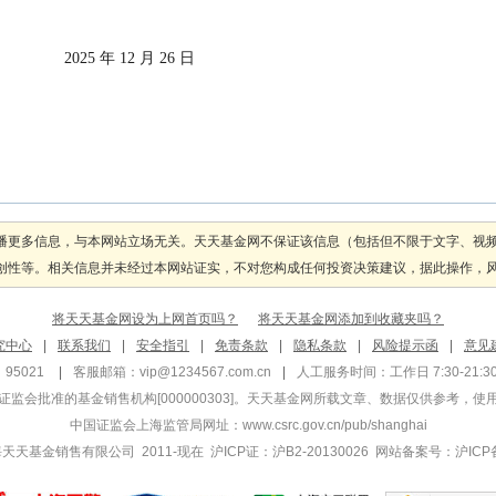
                                                    2025 年 12 月 26 日
播更多信息，与本网站立场无关。天天基金网不保证该信息（包括但不限于文字、视
性等。相关信息并未经过本网站证实，不对您构成任何投资决策建议，据此操作，风险自
将天天基金网设为上网首页吗？
将天天基金网添加到收藏夹吗？
究中心
|
联系我们
|
安全指引
|
免责条款
|
隐私条款
|
风险提示函
|
意见
95021
|
客服邮箱：
vip@1234567.com.cn
|
人工服务时间：工作日 7:30-21:30 
监会批准的基金销售机构[000000303]
。天天基金网所载文章、数据仅供参考，使
中国证监会上海监管局网址：
www.csrc.gov.cn/pub/shanghai
 上海天天基金销售有限公司 2011-现在 沪ICP证：沪B2-20130026
网站备案号：沪ICP备1