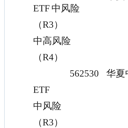
ETF	中风险
（R3）
中高风险
（R4）
		56
ETF
中风险
（R3）