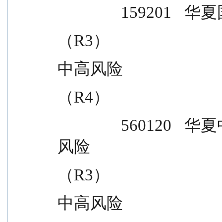
（R3）
中高风险
（R4）
		560120 	华夏中证 500 自由现金流 ETF	中
风险
（R3）
中高风险