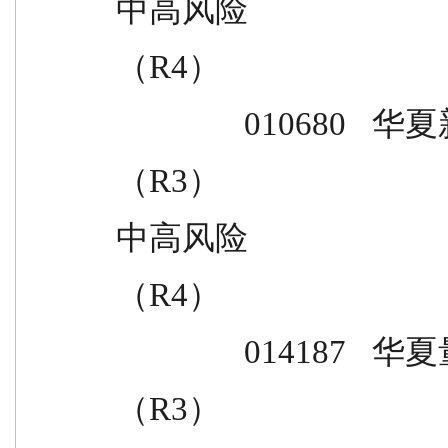
中高风险
（R4）
（R3）
中高风险
（R4）
（R3）