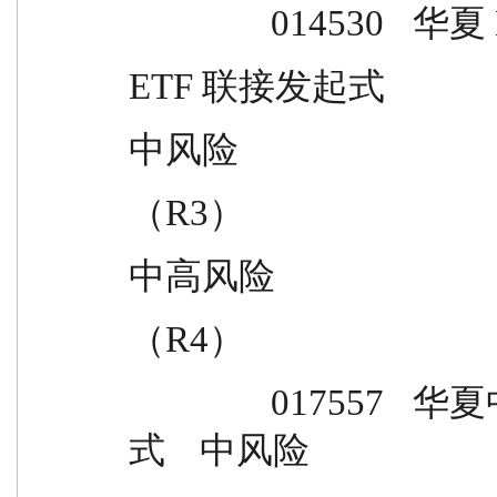
		01
ETF 联接发起式
中风险
（R3）
中高风险
（R4）
		017557 	华夏中证沪港深 500ETF 联接发起
式	中风险