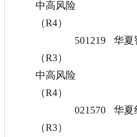
中高风险
（R4）
（R3）
中高风险
（R4）
（R3）