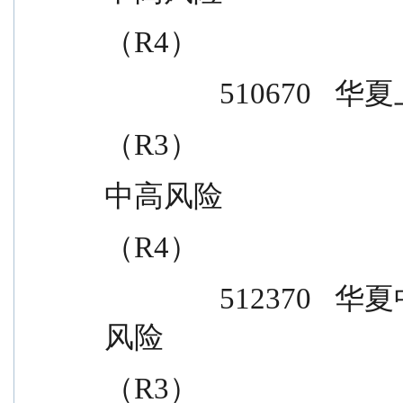
（R4）
（R3）
中高风险
（R4）
		512370 	华夏中证 A500 增强策略 ETF	中
风险
（R3）