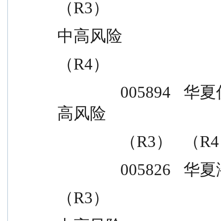
（R3）
中高风险
（R4）
		005894 	华夏优势精选股票 	中风险 	中
高风险
		（R3） 	
（R3）