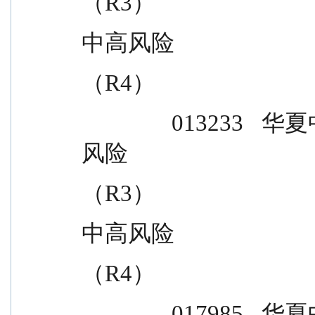
（R3）
中高风险
（R4）
		013233 	华夏中证 500 指数智选增强	中
风险
（R3）
中高风险
（R4）