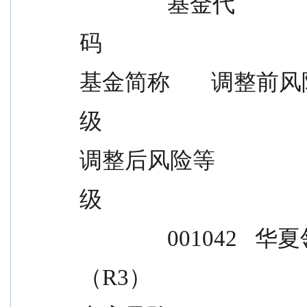
		基金代
码
基金简称	调整
级
调整后风险等
级
（R3）