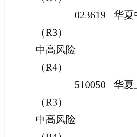
（R3）
中高风险
（R4）
（R3）
中高风险
（R4）