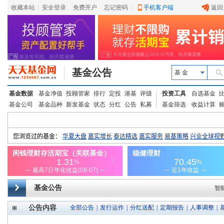
收藏本站
|
安全登录
|
免费开户
忘记密码
|
手机客户端
返回
基金公告
基 金
基金数据
基金净值
投顾管家
排行
定投
港基
评级
投资工具
自选基金
基金公司
基金品种
新发基金
状态
分红
公告
私募
基金筛选
收益计算
基金公告
智
公告内容
全部公告
|
发行运作
|
分红送配
|
定期报告
|
人事调整
|