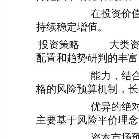
                      在投资价值，力求实现集合计划资产的
持续稳定增值。
 投资策略            大类资产配置策略依靠对大类资产
配置和趋势研判的丰富
                      能力，结合系统化策略模型体系以及严
格的风险预算机制，长
                      优异的绝对回报。大类资产配置层面，
主要基于风险平价理念
                      资本市场预期收益和周期性动态资产配