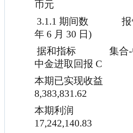
币元
 3.1.1 期间数              报告期(2025 年 1 月 1 日 - 2025 
年 6 月 30 日)
 据和指标              集合-中金进取回报 A              集合-
中金进取回报 C
本期已实现收益                      8,497,
8,383,831.62
本期利润                          17,101,30
17,242,140.83