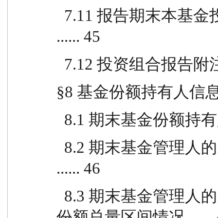
  7.11 报告期末本基金投资的国债期货交易情况说明 
...... 45
  7.12 投资组合报告附注 ..
§8 基金份额持有人信息....
  8.1 期末基金份额持有
  8.2 期末基金管理人的从业人员持有本基金的情况 
...... 46
  8.3 期末基金管理人的从业人员持有本开放式基金
份额总量区间情况 ...... 