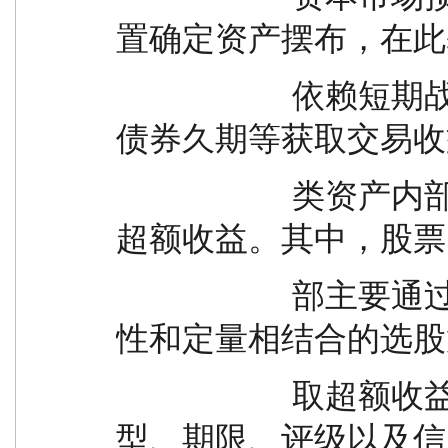
置确定资产摆布，在此
                      依赖短期战术配置模型调整权益敞口、
债券久期等获取交易收
                      类资产内部，主要挖掘相对市场指数的
超额收益。其中，股票
                      部主要通过风格、行业配置模型以及定
性和定量相结合的选股
                      取超额收益；债券内部通过对不同类
型、期限、评级以及信