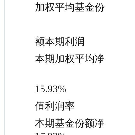
加权平均基金份
额本期利润
本期加权平均净
                                          15.89%                           
15.93%
值利润率
本期基金份额净                          18.16%  