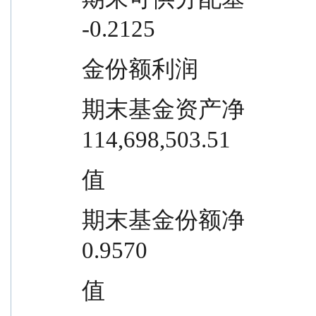
-0.2125
金份额利润
期末基金资产净                    112,68
114,698,503.51
值
期末基金份额净                            0.9742
0.9570
值