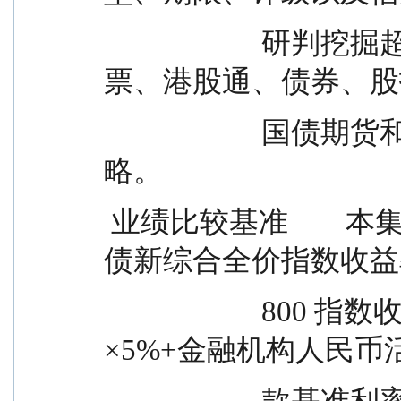
                      研判挖掘超额收益。本产品还包括股
票、港股通、债券、股
                      国债期货和资产支持证券品种的投资策
略。
 业绩比较基准        本集合计划的业绩比较基准为中
债新综合全价指数收益率
                      800 指数收益率×35%+恒生指数收益率
×5%+金融机构人民币
                