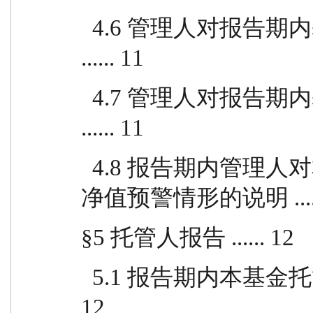
  4.6 管理人对报告期内基金估值程序等事项的说明 
...... 11
  4.7 管理人对报告期内基金利润分配情况的说明 
...... 11
  4.8 报告期内管理人对本基金持有人数或基金资产
净值预警情形的说明 .....
§5 托管人报告 ...... 12
  5.1 报告期内本基金托管人遵规守信情况声明 ...... 
12