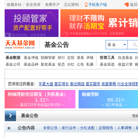
收藏本站
|
安全登录
|
免费开户
忘记密码
|
手机客户端
返回
基金公告
基 金
基金数据
基金净值
投顾管家
排行
定投
港基
评级
投资工具
自选基金
基金公司
基金品种
新发基金
状态
分红
公告
私募
基金筛选
收益计算
基金公告
智
公告内容
全部公告
|
发行运作
|
分红送配
|
定期报告
|
人事调整
|