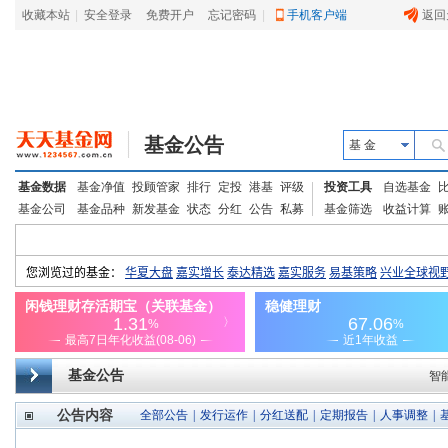
收藏本站
|
安全登录
|
免费开户
忘记密码
|
手机客户端
返回
基金公告
基 金
基金数据
基金净值
投顾管家
排行
定投
港基
评级
投资工具
自选基金
基金公司
基金品种
新发基金
状态
分红
公告
私募
基金筛选
收益计算
基金公告
智
公告内容
全部公告
|
发行运作
|
分红送配
|
定期报告
|
人事调整
|