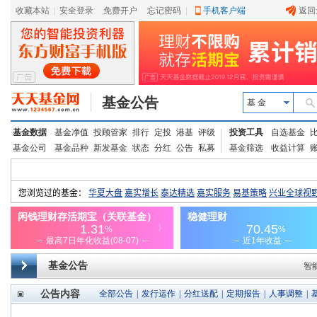
收藏本站
|
安全登录
|
免费开户
忘记密码
|
手机客户端
返回
基金公告
基 金
基金数据
基金净值
投顾管家
排行
定投
港基
评级
投资工具
自选基金
基金公司
基金品种
新发基金
状态
分红
公告
私募
基金筛选
收益计算
基金公告
智
公告内容
全部公告
|
发行运作
|
分红送配
|
定期报告
|
人事调整
|