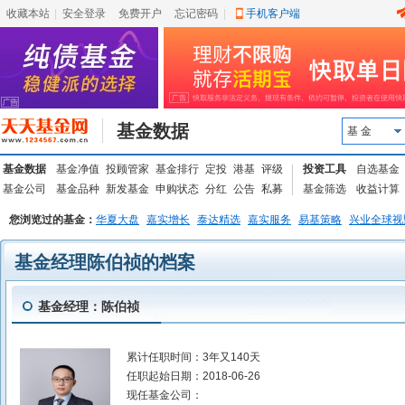
收藏本站
|
安全登录
|
免费开户
忘记密码
|
手机客户端
基金数据
基 金
基金数据
基金净值
投顾管家
基金排行
定投
港基
评级
投资工具
自选基金
基金公司
基金品种
新发基金
申购状态
分红
公告
私募
基金筛选
收益计算
您浏览过的基金：
华夏大盘
嘉实增长
泰达精选
嘉实服务
易基策略
兴业全球视
基金经理陈伯祯的档案
基金经理：陈伯祯
累计任职时间：
3年又140天
任职起始日期：
2018-06-26
现任基金公司：